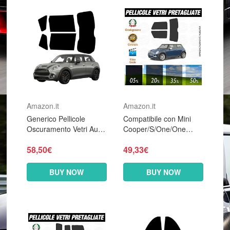
Amazon.it
Amazon.it
Generico Pellicole
Compatibile con Mini
Oscuramento Vetri Auto
Cooper/S/One/One
Pre Tagliate a Misura
D/SD dal 2002 al 2006
58,50€
49,33€
Ricambio Compatibile
Pellicole Oscuramento
con Mini
Vetri Posteriori Auto Pre
Cooper/S/One/One
Tagliate...
BUY NOW
BUY NOW
D/SD...