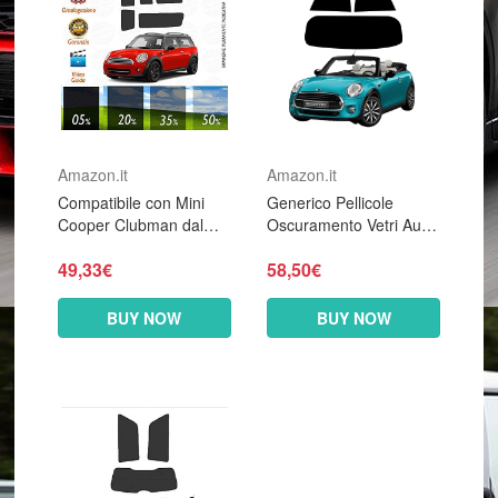
Amazon.it
Amazon.it
Compatibile con Mini
Generico Pellicole
Cooper Clubman dal
Oscuramento Vetri Auto
2008 al 2016 Pellicole
Pre Tagliate a Misura
49,33€
58,50€
Oscuramento Vetri Auto
Ricambio Compatibile
Pre Tagliate a Misura -
con Mini Cooper
20%
Convertible dal...
BUY NOW
BUY NOW