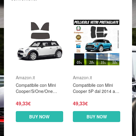
Amazon.it
Amazon.it
Compatibile con Mini
Compatibile con Mini
Cooper/S/One/One
Cooper 5P dal 2014 ad
D/SD dal 2007 al 2013
Oggi Pellicole
49,33€
49,33€
Pellicole Oscuramento
Oscuramento Vetri Auto
Vetri Auto Pre Tagliate a
Pre Tagliate a Misura -
Misura - 05%
35%
BUY NOW
BUY NOW