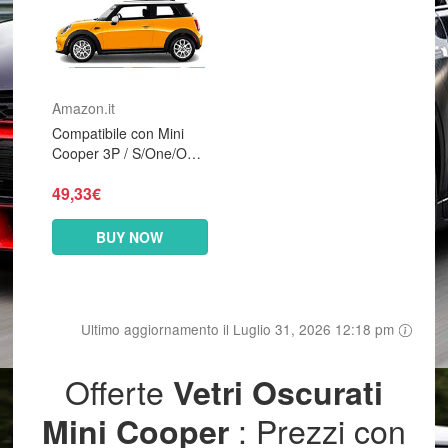
Amazon.it
Compatibile con Mini
Cooper 3P / S/One/One
D/SD dal 2014 ad Oggi
49,33€
Pellicole Oscuramento
Vetri Auto Pre Tagliate
a...
BUY NOW
Ultimo aggiornamento il Luglio 31, 2026 12:18 pm
Offerte
Vetri Oscurati
: Prezzi con
Mini Cooper