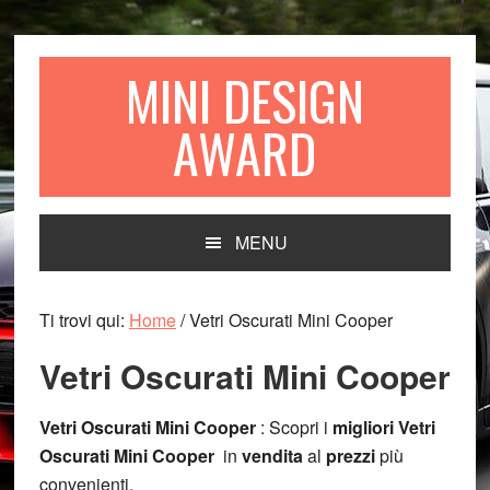
Passa
Passa
Passa
alla
al
al
navigazione
contenuto
piè
MINI DESIGN
primaria
principale
di
AWARD
pagina
MENU
Ti trovi qui:
Home
/
Vetri Oscurati Mini Cooper
Vetri Oscurati Mini Cooper
Vetri Oscurati Mini Cooper
: Scopri i
migliori Vetri
Oscurati Mini Cooper
in
vendita
al
prezzi
più
convenienti.