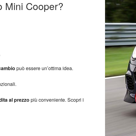
io Mini Cooper?
o
 cambio
può essere un’ottima idea.
zionali.
ita al prezzo
più conveniente. Scopri i