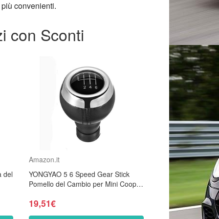
più convenienti.
i con Sconti
Amazon.it
 del
YONGYAO 5 6 Speed Gear Stick
Pomello del Cambio per Mini Cooper
6
R55 R56 R57 R59 F55 F54-6
19,51€
velocità