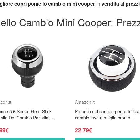
gliore copri pomello cambio mini cooper
in
vendita
al
prezzi
ello Cambio Mini Cooper: Prezz
zon.it
Amazon.it
ance 5 6 Speed Gear Stick
Pomello del cambio per auto leva
ello Del Cambio Per Mini
cambio leva maniglia cromo
per R55 R56 R57 R59 F55 F54
manuale per mini R50 2000-200
,99€
22,79€
elocità massima)
Cabrio R52 2002-2008...