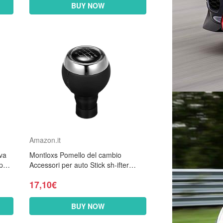
BUY NOW
Amazon.it
va
Montloxs Pomello del cambio
per
Accessori per auto Stick sh-ifter
3
Pomello del cambio Testa Leva
17,10€
Adattatore di ricambio...
BUY NOW