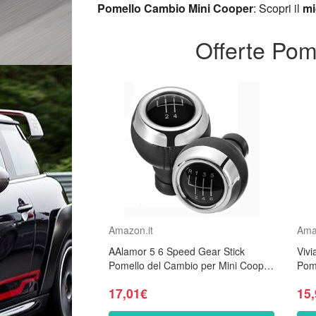
Pomello Cambio Mini Cooper
: Scopri il
mi
Offerte Pom
Amazon.it
Ama
AAlamor 5 6 Speed Gear Stick
Vivi
Pomello del Cambio per Mini Cooper
Pom
R55 R56 R57 R59 F55 F54-6
Coo
17,01€
15
velocità di Avanzamento
(6 v