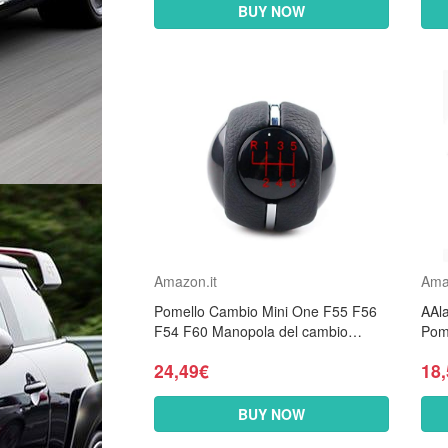
BUY NOW
Amazon.it
Ama
Pomello Cambio Mini One F55 F56
AAl
F54 F60 Manopola del cambio
Pom
manuale per auto Copertura del
R59
24,49€
18
cambio Cuffia Stivali in...
BUY NOW