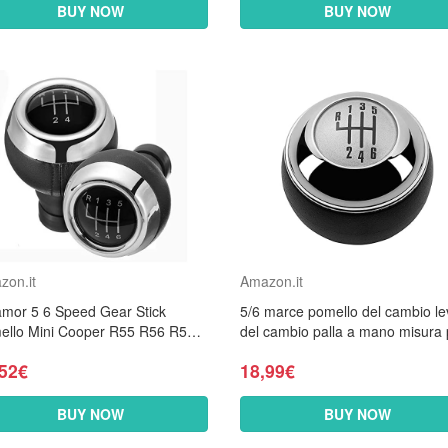
BUY NOW
BUY NOW
zon.it
Amazon.it
amor 5 6 Speed Gear Stick
5/6 marce pomello del cambio le
ello Mini Cooper R55 R56 R57
del cambio palla a mano misura 
 F55 F54-5 velocità Massima
mini r50 one d r52 r53 cooper s 
,52€
18,99€
porte 2001...
BUY NOW
BUY NOW