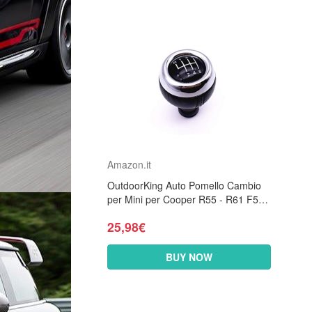
Amazon.it
OutdoorKing Auto Pomello Cambio
per Mini per Cooper R55 - R61 F54-
F57 per Cooper S SD One D
25,98€
Countryman Paceman 5/6...
BUY NOW